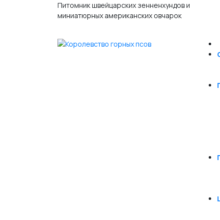
Питомник швейцарских зенненхундов и
миниатюрных американских овчарок