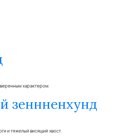
д
уверенным характером.
й зеннненхунд
ги и тяжелый висящий хвост.