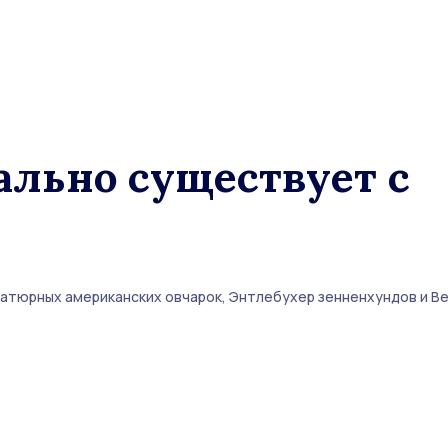
льно существует с
тюрных американских овчарок, Энтлебухер зенненхундов и В