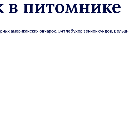
к в питомнике
ых американских овчарок, Энтлебухер зенненхундов, Вельш-к