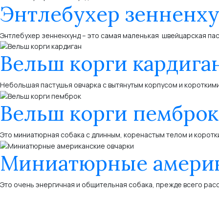
Энтлебухер зенненх
Энтлебухер зенненхунд – это самая маленькая швейцарская пас
Вельш корги кардига
Небольшая пастушья овчарка с вытянутым корпусом и короткими
Вельш корги пемброк
Это миниатюрная собака с длинным, коренастым телом и коротк
Миниатюрные америк
Это очень энергичная и общительная собака, прежде всего рас