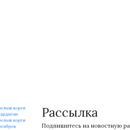
Рассылка
Вельш корги
кардиган
Вельш корги
Подпишитесь на новостную ра
пемброк