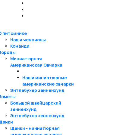
О питомнике
Наши чемпионы
Команда
Породы
Миниатюрная
Американская Овчарка
Наши миниатюрные
американские овчарки
Энтлебухер зенненхунд
Пометы
Большой швейцарский
зенненхунд
Энтлебухер зенненхунд
Щенки
Щенки - миниатюрная
американская овчарка