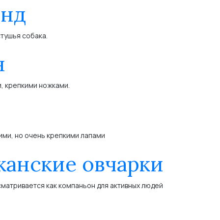
унд
тушья собака.
н
, крепкими ножками.
ими, но очень крепкими лапами
анские овчарки
сматривается как компаньон для активных людей